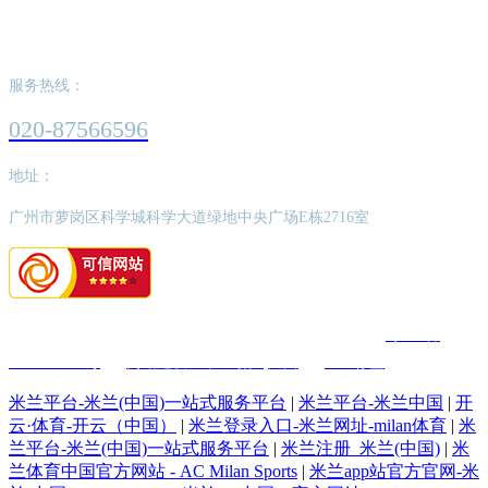
米兰app官方端网站入口-米兰online(中国),
服务热线：
020-87566596
地址：
广州市萝岗区科学城科学大道绿地中央广场E栋2716室
版权所有：米兰app官方端网站入口-米兰online(中国),
粤ICP备
2022062526号
网站建设：中企动力
广州
SEO标签
米兰平台-米兰(中国)一站式服务平台
|
米兰平台-米兰中国
|
开
云·体育-开云（中国）
|
米兰登录入口-米兰网址-milan体育
|
米
兰平台-米兰(中国)一站式服务平台
|
米兰注册_米兰(中国)
|
米
兰体育中国官方网站 - AC Milan Sports
|
米兰app站官方官网-米