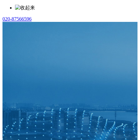
020-87566596