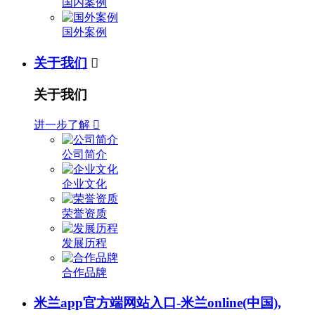
国内案例
国外案例
关于我们

关于我们
进一步了解

公司简介
企业文化
荣誉资质
发展历程
合作品牌
米兰app官方端网站入口-米兰online(中国),